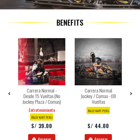
BENEFITS
sde
Carrera Normal -
Carrera Normal
C
Desde 15 Vueltas (no
Jockey / Comas - 08
Jockey Plaza / Comas)
Vueltas
Entretenimiento
RALLY KART PERU
RALLY KART PERU
S/ 39.00
S/ 44.00
Agregar
Agregar